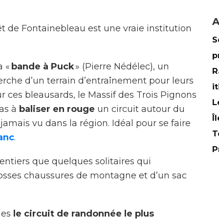
A
êt de Fontainebleau est une vraie institution
S
p
a «
bande à Puck
» (Pierre Nédélec), un
R
erche d’un terrain d’entraînement pour leurs
i
ur ces bleausards, le Massif des Trois Pignons
L
pas à
baliser en rouge
un circuit autour du
Î
jamais vu dans la région. Idéal pour se faire
T
anc
.
P
sentiers que quelques solitaires qui
rosses chaussures de montagne et d’un sac
ues
le circuit de randonnée le plus