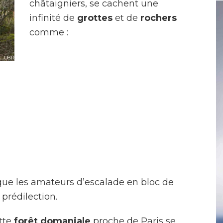
châtaigniers, se cachent une
infinité de
grottes
et de
rochers
comme :
t que les amateurs d’escalade en bloc de
 prédilection.
ette
forêt domaniale
proche de Paris se