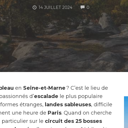
COMMENTS
14 JUILLET 2024
0
bleau
en
Seine-et-Marne
? C’est le lieu de
 passionnés d’
escalade
le plus populaire
formes étranges,
landes sableuses
, difficile
ement une heure de
Paris
. Quand on cherche
 particulier sur le
circuit des 25 bosses