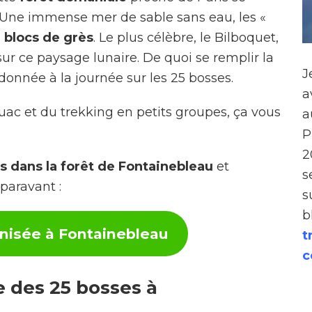
. Une immense mer de sable sans eau, les «
e
blocs de grès
. Le plus célèbre, le Bilboquet,
ur ce paysage lunaire. De quoi se remplir la
J
donnée à la journée sur les 25 bosses.
a
uac et du trekking en petits groupes, ça vous
a
P
2
 dans la forêt de Fontainebleau
et
s
paravant :
s
b
isée à Fontainebleau
t
c
e des 25 bosses à