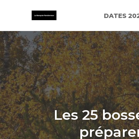
DATES 20
Skip
to
content
Les 25 boss
préparer