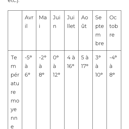
etc.).
Avr
Ma
Jui
Jui
Ao
Se
Oc
il
i
n
llet
ût
pte
tob
m
re
bre
Te
-5°
-2°
0°
4 à
5 à
3°
-4°
m
à
à
à
16°
17°
à
à
pér
6°
8°
12°
10°
8°
atu
re
mo
ye
nn
e