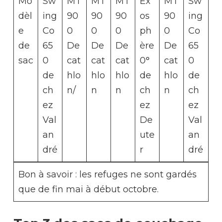
Mo
Sw
MT
MT
MT
Ex
MT
Sw
dèl
ing
90
90
90
os
90
ing
e
Co
0
0
0
ph
0
Co
de
65
De
De
De
ère
De
65
sac
0
cat
cat
cat
0°
cat
0
de
hlo
hlo
hlo
de
hlo
de
ch
n/
n
n
ch
n
ch
ez
ez
ez
Val
De
Val
an
ute
an
dré
r
dré
Bon à savoir : les refuges ne sont gardés
que de fin mai à début octobre.