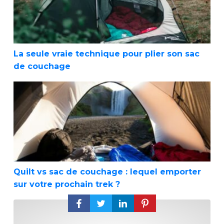
La seule vraie technique pour plier son sac
de couchage
Quilt vs sac de couchage : lequel emporter sur 
Quilt vs sac de couchage : lequel emporter
sur votre prochain trek ?
Test complet sur le sac de couchage MT900 d