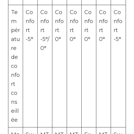
Te
Co
Co
Co
Co
Co
Co
Co
m
nfo
nfo
nfo
nfo
nfo
nfo
nfo
pér
rt
rt
rt
rt
rt
rt
rt
atu
-5°
-5°/
0°
0°
0°
0°
-5°
re
0°
de
co
nfo
rt
co
ns
eill
ée