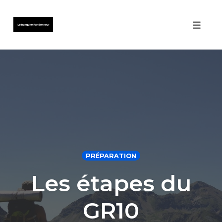
Toggle 
Skip
to
content
PRÉPARATION
Les étapes du
GR10